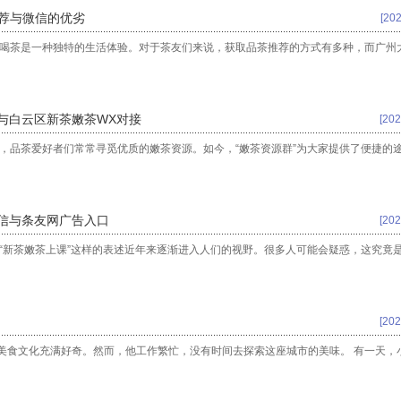
推荐与微信的优劣
[202
茶喝茶是一种独特的生活体验。对于茶友们来说，获取品茶推荐的方式有多种，而广州
与白云区新茶嫩茶WX对接
[202
，品茶爱好者们常常寻觅优质的嫩茶资源。如今，“嫩茶资源群”为大家提供了便捷的
微信与条友网广告入口
[202
“新茶嫩茶上课”这样的表述近年来逐渐进入人们的视野。很多人可能会疑惑，这究竟
[202
美食文化充满好奇。然而，他工作繁忙，没有时间去探索这座城市的美味。 有一天，