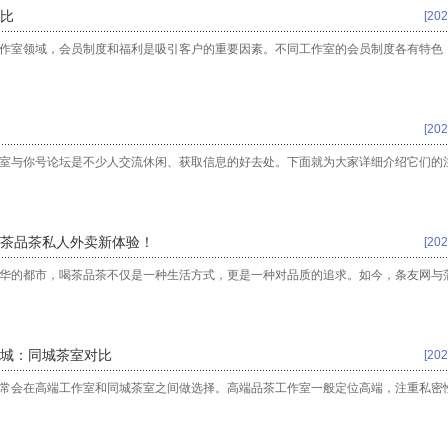
比
[202
工作室领域，会员制度和福利是吸引客户的重要因素。不同工作室的会员制度各有特色
[202
作室与你号论坛是不少人交流休闲、获取信息的好去处。下面就为大家详细介绍它们的
茶品茶私人外卖新体验！
[202
繁华的都市，喝茶品茶不仅是一种生活方式，更是一种对品质的追求。如今，条友网与
城‌：同城茶室对比
[202
常常会在高端工作室和同城茶室之间做选择。高端品茶工作室一般定位高端，注重私密