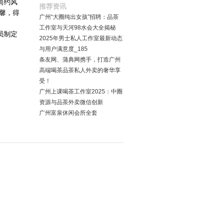
简约风
推荐资讯
馨，得
广州“大圈纯出女孩”招聘：品茶
工作室与天河98水会大全揭秘
员制定
2025年男士私人工作室最新动态
与用户满意度_185
条友网、蒲典网携手，打造广州
高端喝茶品茶私人外卖的奢华享
受！
广州上课喝茶工作室2025：中圈
资源与品茶外卖微信创新
广州富泉休闲会所全套