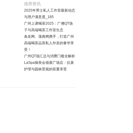
推荐资讯
2025年男士私人工作室最新动态
与用户满意度_185
广州上课喝茶2025：广佛QT场
子与高端喝茶工作室生态
条友网、蒲典网携手，打造广州
高端喝茶品茶私人外卖的奢华享
受！
广州QT场汇总与消费门槛全解析
LaSpa御美会领展广场店：抗衰
护理与园林景观的双重享受