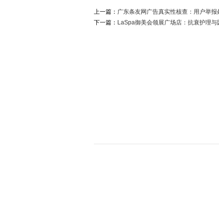
上一篇：
广东条友网广告真实性核查：用户举报处
下一篇：
LaSpa御美会领展广场店：抗衰护理